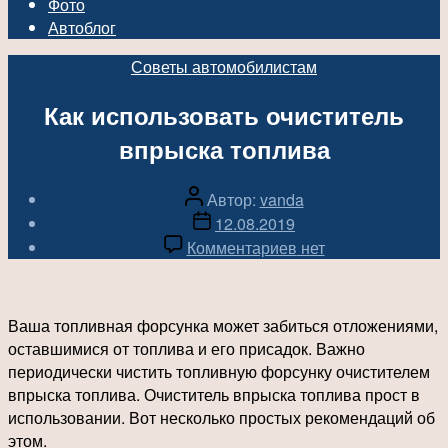
Фото
Автоблог
Рубрики
Советы автомобилистам
Как использовать очиститель
впрыска топлива
Автор
Автор:
vanda
записи
Дата
12.08.2019
записи
к
Комментариев
нет
записи
Как
использовать
Ваша топливная форсунка может забиться отложениями,
очиститель
оставшимися от топлива и его присадок. Важно
впрыска
периодически чистить топливную форсунку очистителем
топлива
впрыска топлива. Очиститель впрыска топлива прост в
использовании. Вот несколько простых рекомендаций об
этом.